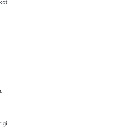
kat
n
.
agi