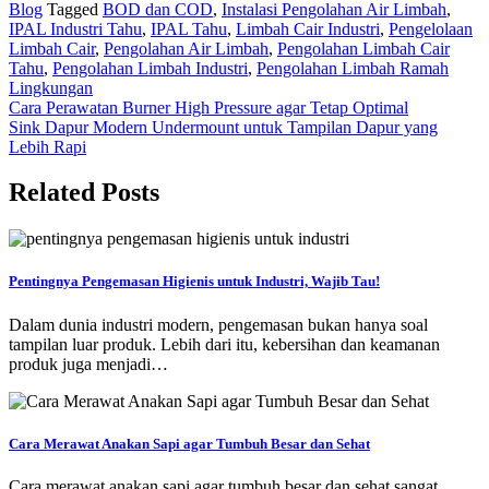
Blog
Tagged
BOD dan COD
,
Instalasi Pengolahan Air Limbah
,
IPAL Industri Tahu
,
IPAL Tahu
,
Limbah Cair Industri
,
Pengelolaan
Limbah Cair
,
Pengolahan Air Limbah
,
Pengolahan Limbah Cair
Tahu
,
Pengolahan Limbah Industri
,
Pengolahan Limbah Ramah
Lingkungan
Navigasi
Cara Perawatan Burner High Pressure agar Tetap Optimal
Sink Dapur Modern Undermount untuk Tampilan Dapur yang
pos
Lebih Rapi
Related Posts
Pentingnya Pengemasan Higienis untuk Industri, Wajib Tau!
Dalam dunia industri modern, pengemasan bukan hanya soal
tampilan luar produk. Lebih dari itu, kebersihan dan keamanan
produk juga menjadi…
Cara Merawat Anakan Sapi agar Tumbuh Besar dan Sehat
Cara merawat anakan sapi agar tumbuh besar dan sehat sangat