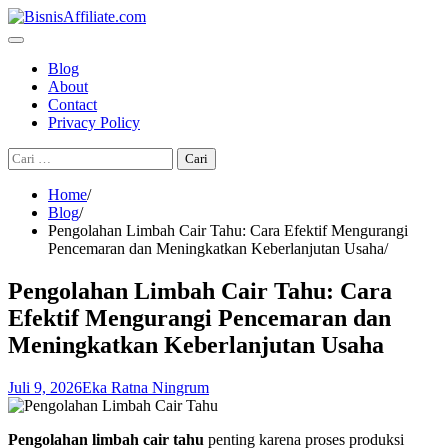
Skip
to
content
Blog
About
Contact
Privacy Policy
Cari
untuk:
Home
Blog
Pengolahan Limbah Cair Tahu: Cara Efektif Mengurangi
Pencemaran dan Meningkatkan Keberlanjutan Usaha
Pengolahan Limbah Cair Tahu: Cara
Efektif Mengurangi Pencemaran dan
Meningkatkan Keberlanjutan Usaha
Juli 9, 2026
Eka Ratna Ningrum
Pengolahan limbah cair tahu
penting karena proses produksi