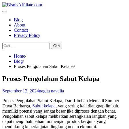
Skip
to
content
Blog
About
Contact
Privacy Policy
Cari
untuk:
Home
Blog
Proses Pengolahan Sabut Kelapa
Proses Pengolahan Sabut Kelapa
September 12, 2024
nagita navalia
Proses Pengolahan Sabut Kelapa, Dari Limbah Menjadi Sumber
Daya Berharga,
Sabut kelapa
, yang sering kali dianggap limbah,
memiliki potensi yang sangat besar jika diproses dengan benar.
Pengolahan sabut kelapa melibatkan serangkaian langkah yang
dapat mengubah bahan ini menjadi produk berguna yang
mendukung keberlanjutan lingkungan dan ekonomi.