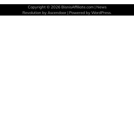
Copyright © 2026
BisnisAffiliate.com
| News
Revolution by
Ascendoor
| Powered by
WordPress
.