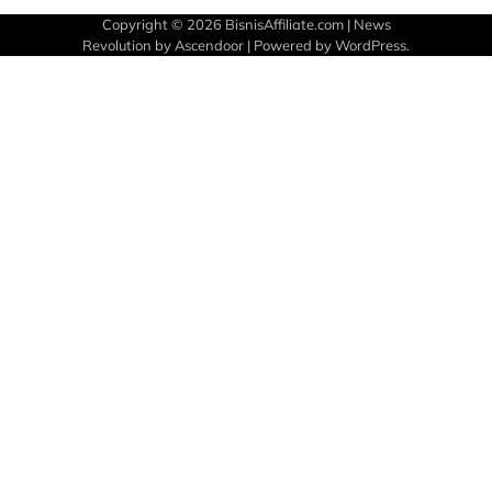
Copyright © 2026
BisnisAffiliate.com
| News
Revolution by
Ascendoor
| Powered by
WordPress
.