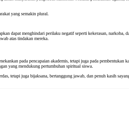
rakat yang semakin plural.
an dapat menghindari perilaku negatif seperti kekerasan, narkoba, 
awab atas tindakan mereka.
ekankan pada pencapaian akademis, tetapi juga pada pembentukan kara
ungan yang mendukung pertumbuhan spiritual siswa.
das, tetapi juga bijaksana, bertanggung jawab, dan penuh kasih sayan