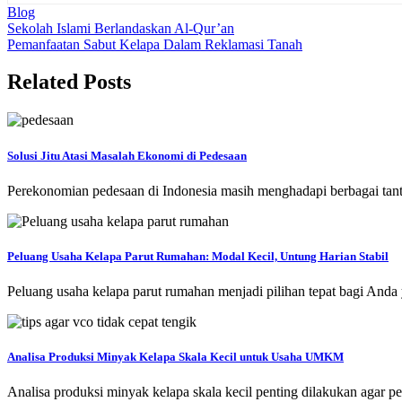
Blog
Navigasi
Sekolah Islami Berlandaskan Al-Qur’an
Pemanfaatan Sabut Kelapa Dalam Reklamasi Tanah
pos
Related Posts
Solusi Jitu Atasi Masalah Ekonomi di Pedesaan
Perekonomian pedesaan di Indonesia masih menghadapi berbagai tanta
Peluang Usaha Kelapa Parut Rumahan: Modal Kecil, Untung Harian Stabil
Peluang usaha kelapa parut rumahan menjadi pilihan tepat bagi And
Analisa Produksi Minyak Kelapa Skala Kecil untuk Usaha UMKM
Analisa produksi minyak kelapa skala kecil penting dilakukan ag