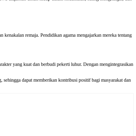
dan kenakalan remaja. Pendidikan agama mengajarkan mereka tentang
kter yang kuat dan berbudi pekerti luhur. Dengan mengintegrasikan
g, sehingga dapat memberikan kontribusi positif bagi masyarakat dan