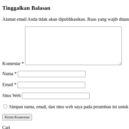
Tinggalkan Balasan
Alamat email Anda tidak akan dipublikasikan.
Ruas yang wajib ditan
Komentar
*
Nama
*
Email
*
Situs Web
Simpan nama, email, dan situs web saya pada peramban ini untuk
Cari