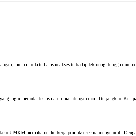
ngan, mulai dari keterbatasan akses terhadap teknologi hingga minim
a yang ingin memulai bisnis dari rumah dengan modal terjangkau. Kela
ar pelaku UMKM memahami alur kerja produksi secara menyeluruh. Den