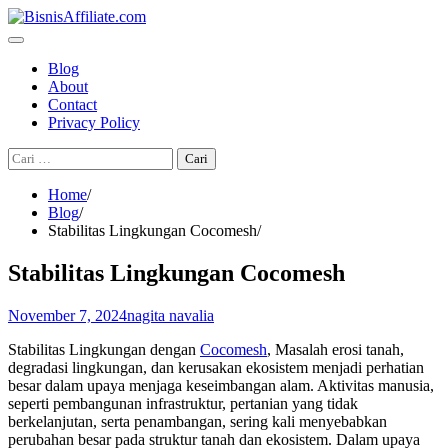
Skip
to
content
Blog
About
Contact
Privacy Policy
Cari
untuk:
Home
Blog
Stabilitas Lingkungan Cocomesh
Stabilitas Lingkungan Cocomesh
November 7, 2024
nagita navalia
Stabilitas Lingkungan dengan
Cocomesh
, Masalah erosi tanah,
degradasi lingkungan, dan kerusakan ekosistem menjadi perhatian
besar dalam upaya menjaga keseimbangan alam. Aktivitas manusia,
seperti pembangunan infrastruktur, pertanian yang tidak
berkelanjutan, serta penambangan, sering kali menyebabkan
perubahan besar pada struktur tanah dan ekosistem. Dalam upaya