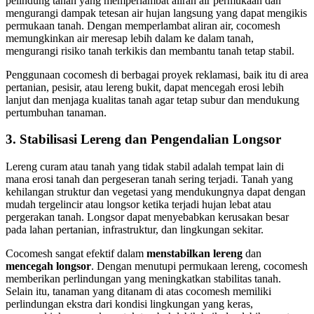
pelindung tanah yang memperlambat aliran air permukaan dan
mengurangi dampak tetesan air hujan langsung yang dapat mengikis
permukaan tanah. Dengan memperlambat aliran air, cocomesh
memungkinkan air meresap lebih dalam ke dalam tanah,
mengurangi risiko tanah terkikis dan membantu tanah tetap stabil.
Penggunaan cocomesh di berbagai proyek reklamasi, baik itu di area
pertanian, pesisir, atau lereng bukit, dapat mencegah erosi lebih
lanjut dan menjaga kualitas tanah agar tetap subur dan mendukung
pertumbuhan tanaman.
3.
Stabilisasi Lereng dan Pengendalian Longsor
Lereng curam atau tanah yang tidak stabil adalah tempat lain di
mana erosi tanah dan pergeseran tanah sering terjadi. Tanah yang
kehilangan struktur dan vegetasi yang mendukungnya dapat dengan
mudah tergelincir atau longsor ketika terjadi hujan lebat atau
pergerakan tanah. Longsor dapat menyebabkan kerusakan besar
pada lahan pertanian, infrastruktur, dan lingkungan sekitar.
Cocomesh sangat efektif dalam
menstabilkan lereng
dan
mencegah longsor
. Dengan menutupi permukaan lereng, cocomesh
memberikan perlindungan yang meningkatkan stabilitas tanah.
Selain itu, tanaman yang ditanam di atas cocomesh memiliki
perlindungan ekstra dari kondisi lingkungan yang keras,