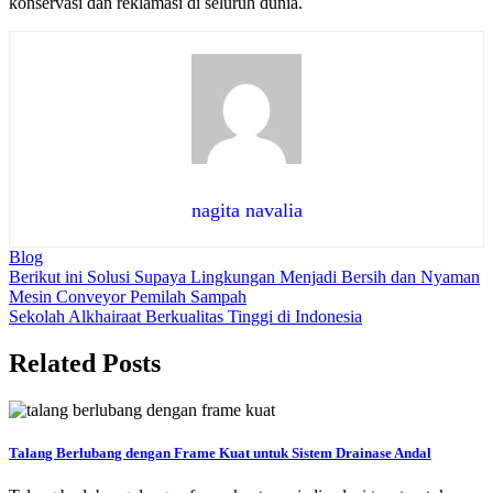
konservasi dan reklamasi di seluruh dunia.
nagita navalia
Blog
Navigasi
Berikut ini Solusi Supaya Lingkungan Menjadi Bersih dan Nyaman
Mesin Conveyor Pemilah Sampah
pos
Sekolah Alkhairaat Berkualitas Tinggi di Indonesia
Related Posts
Talang Berlubang dengan Frame Kuat untuk Sistem Drainase Andal