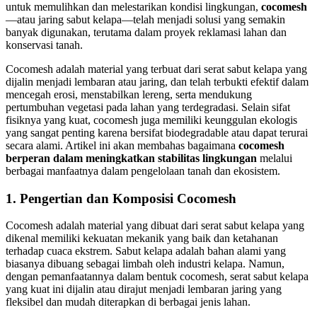
untuk memulihkan dan melestarikan kondisi lingkungan,
cocomesh
—atau jaring sabut kelapa—telah menjadi solusi yang semakin
banyak digunakan, terutama dalam proyek reklamasi lahan dan
konservasi tanah.
Cocomesh adalah material yang terbuat dari serat sabut kelapa yang
dijalin menjadi lembaran atau jaring, dan telah terbukti efektif dalam
mencegah erosi, menstabilkan lereng, serta mendukung
pertumbuhan vegetasi pada lahan yang terdegradasi. Selain sifat
fisiknya yang kuat, cocomesh juga memiliki keunggulan ekologis
yang sangat penting karena bersifat biodegradable atau dapat terurai
secara alami. Artikel ini akan membahas bagaimana
cocomesh
berperan dalam meningkatkan stabilitas lingkungan
melalui
berbagai manfaatnya dalam pengelolaan tanah dan ekosistem.
1.
Pengertian dan Komposisi Cocomesh
Cocomesh adalah material yang dibuat dari serat sabut kelapa yang
dikenal memiliki kekuatan mekanik yang baik dan ketahanan
terhadap cuaca ekstrem. Sabut kelapa adalah bahan alami yang
biasanya dibuang sebagai limbah oleh industri kelapa. Namun,
dengan pemanfaatannya dalam bentuk cocomesh, serat sabut kelapa
yang kuat ini dijalin atau dirajut menjadi lembaran jaring yang
fleksibel dan mudah diterapkan di berbagai jenis lahan.