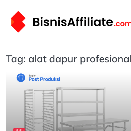
Skip
to
content
Tag:
alat dapur profesiona
BLOG