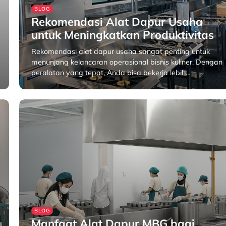
BLOG
Rekomendasi Alat Dapur Usaha
untuk Meningkatkan Produktivitas
Rekomendasi alat dapur usaha sangat penting untuk
menunjang kelancaran operasional bisnis kuliner. Dengan
peralatan yang tepat, Anda bisa bekerja lebih…
April 22, 2026
BLOG
Manfaat Alat Dapur MBG bagi