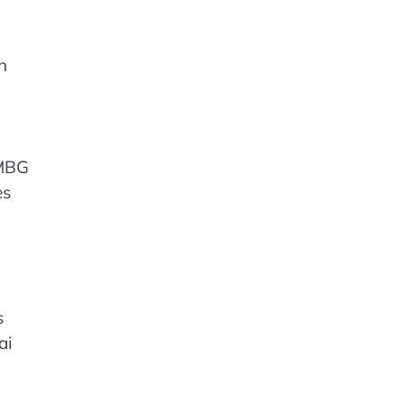
n
 MBG
es
s
ai