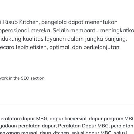
ri Risup Kitchen, pengelola dapat menentukan
 operasional mereka. Selain membantu meningkatk
endukung kualitas layanan dalam jangka panjang.
ara lebih efisien, optimal, dan berkelanjutan.
work in the SEO section
peralatan dapur MBG
,
dapur komersial
,
dapur program MB
gadaan peralatan dapur
,
Peralatan Dapur MBG
,
peralatan
 makanan massal
,
risup kitchen
,
solusi dapur MBG
,
solusi