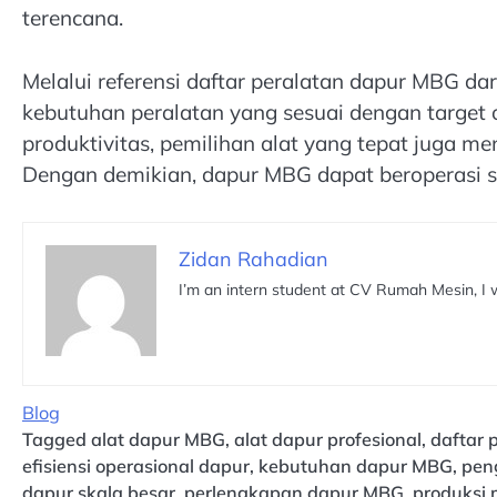
terencana.
Melalui referensi daftar peralatan dapur MBG da
kebutuhan peralatan yang sesuai dengan target
produktivitas, pemilihan alat yang tepat juga m
Dengan demikian, dapur MBG dapat beroperasi sec
Zidan Rahadian
I’m an intern student at CV Rumah Mesin, I 
Blog
Tagged
alat dapur MBG
,
alat dapur profesional
,
daftar 
efisiensi operasional dapur
,
kebutuhan dapur MBG
,
pen
dapur skala besar
,
perlengkapan dapur MBG
,
produksi