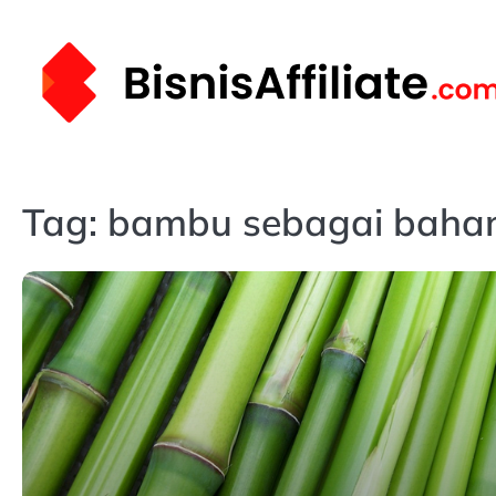
Skip
to
content
Tag:
bambu sebagai baha