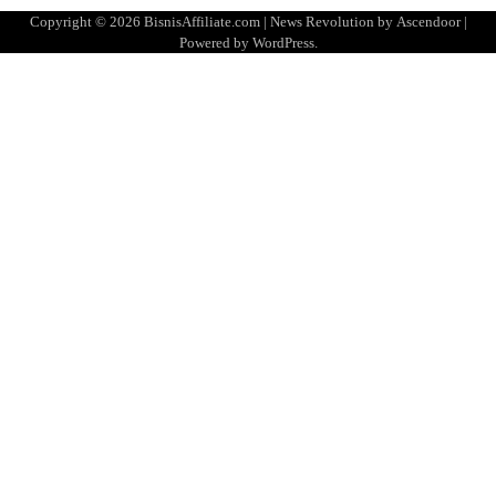
Copyright © 2026
BisnisAffiliate.com
| News Revolution by
Ascendoor
|
Powered by
WordPress
.