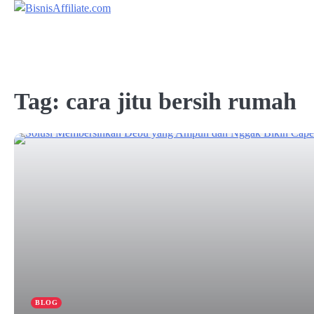
Skip
to
content
Tag:
cara jitu bersih rumah
BLOG