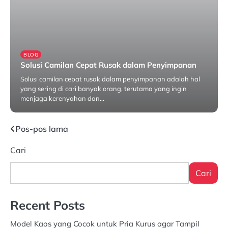
BLOG
Solusi Camilan Cepat Rusak dalam Penyimpanan
Solusi camilan cepat rusak dalam penyimpanan adalah hal
yang sering di cari banyak orang, terutama yang ingin
menjaga kerenyahan dan…
Maret 13, 2025
Navigasi
Pos-pos lama
pos
Cari
Cari
Recent Posts
Model Kaos yang Cocok untuk Pria Kurus agar Tampil