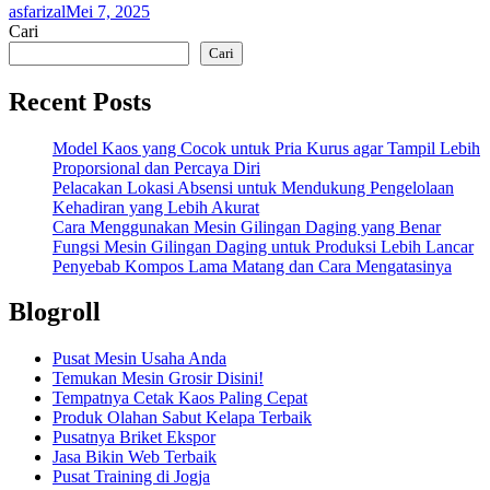
asfarizal
Mei 7, 2025
Cari
Cari
Recent Posts
Model Kaos yang Cocok untuk Pria Kurus agar Tampil Lebih
Proporsional dan Percaya Diri
Pelacakan Lokasi Absensi untuk Mendukung Pengelolaan
Kehadiran yang Lebih Akurat
Cara Menggunakan Mesin Gilingan Daging yang Benar
Fungsi Mesin Gilingan Daging untuk Produksi Lebih Lancar
Penyebab Kompos Lama Matang dan Cara Mengatasinya
Blogroll
Pusat Mesin Usaha Anda
Temukan Mesin Grosir Disini!
Tempatnya Cetak Kaos Paling Cepat
Produk Olahan Sabut Kelapa Terbaik
Pusatnya Briket Ekspor
Jasa Bikin Web Terbaik
Pusat Training di Jogja