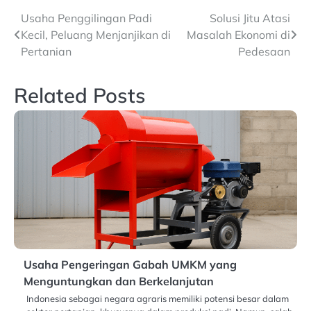
Navigasi
Usaha Penggilingan Padi
Solusi Jitu Atasi
Kecil, Peluang Menjanjikan di
Masalah Ekonomi di
pos
Pertanian
Pedesaan
Related Posts
Usaha Pengeringan Gabah UMKM yang
Menguntungkan dan Berkelanjutan
Indonesia sebagai negara agraris memiliki potensi besar dalam