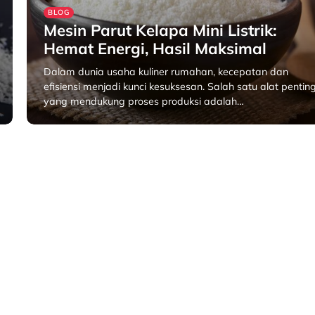
BLOG
Mesin Parut Kelapa Mini Listrik:
Hemat Energi, Hasil Maksimal
Dalam dunia usaha kuliner rumahan, kecepatan dan
efisiensi menjadi kunci kesuksesan. Salah satu alat pentin
yang mendukung proses produksi adalah…
Juni 9, 2025