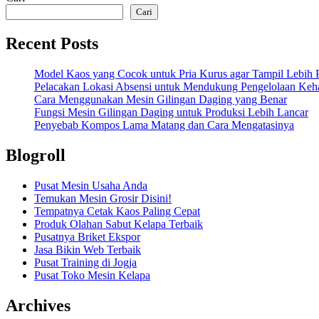
pos
Cari
Recent Posts
Model Kaos yang Cocok untuk Pria Kurus agar Tampil Lebih P
Pelacakan Lokasi Absensi untuk Mendukung Pengelolaan Keha
Cara Menggunakan Mesin Gilingan Daging yang Benar
Fungsi Mesin Gilingan Daging untuk Produksi Lebih Lancar
Penyebab Kompos Lama Matang dan Cara Mengatasinya
Blogroll
Pusat Mesin Usaha Anda
Temukan Mesin Grosir Disini!
Tempatnya Cetak Kaos Paling Cepat
Produk Olahan Sabut Kelapa Terbaik
Pusatnya Briket Ekspor
Jasa Bikin Web Terbaik
Pusat Training di Jogja
Pusat Toko Mesin Kelapa
Archives