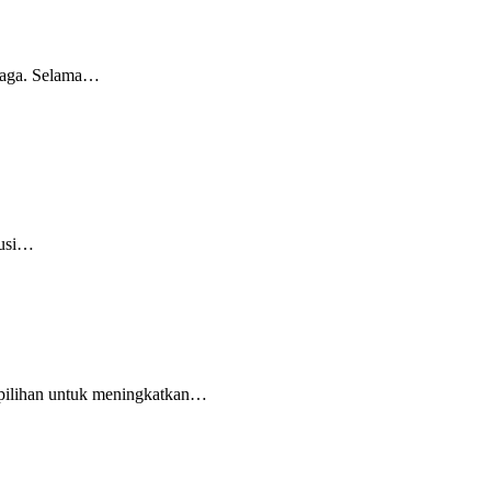
enaga. Selama…
lusi…
k pilihan untuk meningkatkan…