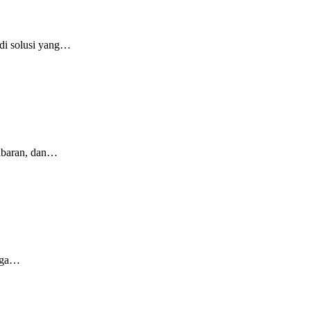
di solusi yang…
sabaran, dan…
ngga…