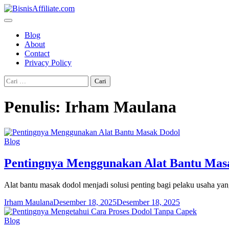
Skip
to
content
Blog
About
Contact
Privacy Policy
Cari
untuk:
Penulis:
Irham Maulana
Blog
Pentingnya Menggunakan Alat Bantu Mas
Alat bantu masak dodol menjadi solusi penting bagi pelaku usaha y
Irham Maulana
Desember 18, 2025
Desember 18, 2025
Blog