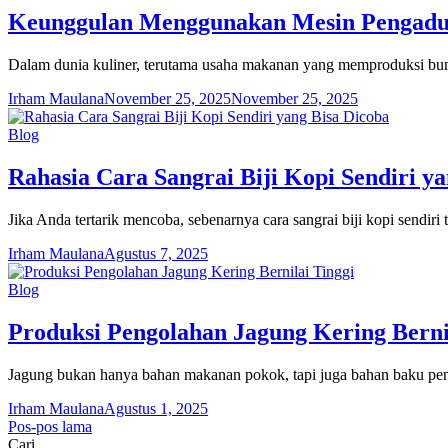
Keunggulan Menggunakan Mesin Pengadu
Dalam dunia kuliner, terutama usaha makanan yang memproduksi bum
Irham Maulana
November 25, 2025
November 25, 2025
Blog
Rahasia Cara Sangrai Biji Kopi Sendiri y
Jika Anda tertarik mencoba, sebenarnya cara sangrai biji kopi sendir
Irham Maulana
Agustus 7, 2025
Blog
Produksi Pengolahan Jagung Kering Berni
Jagung bukan hanya bahan makanan pokok, tapi juga bahan baku pent
Irham Maulana
Agustus 1, 2025
Navigasi
Pos-pos lama
Cari