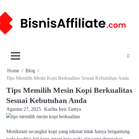
Skip
to
content
Home
Blog
Tips Memilih Mesin Kopi Berkualitas Sesuai Kebutuhan Anda
Tips Memilih Mesin Kopi Berkualitas
Sesuai Kebutuhan Anda
Agustus 27, 2025
Karlita Iren Tantya
Menikmati secangkir kopi yang nikmat tidak hanya bergantung
pada kualitas biji kopi, tetapi juga pada alat yang digunakan