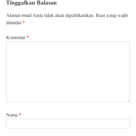
Tinggalkan Balasan
Alamat email Anda tidak akan dipublikasikan.
Ruas yang wajib
ditandai
*
Komentar
*
Nama
*