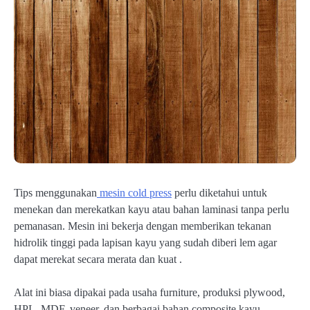
Tips menggunakan
mesin cold press
perlu diketahui untuk
menekan dan merekatkan kayu atau bahan laminasi tanpa perlu
pemanasan. Mesin ini bekerja dengan memberikan tekanan
hidrolik tinggi pada lapisan kayu yang sudah diberi lem agar
dapat merekat secara merata dan kuat .
Alat ini biasa dipakai pada usaha furniture, produksi plywood,
HPL, MDF, veneer, dan berbagai bahan composite kayu