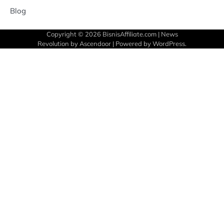
Blog
Copyright © 2026
BisnisAffiliate.com
| News
Revolution by
Ascendoor
| Powered by
WordPress
.