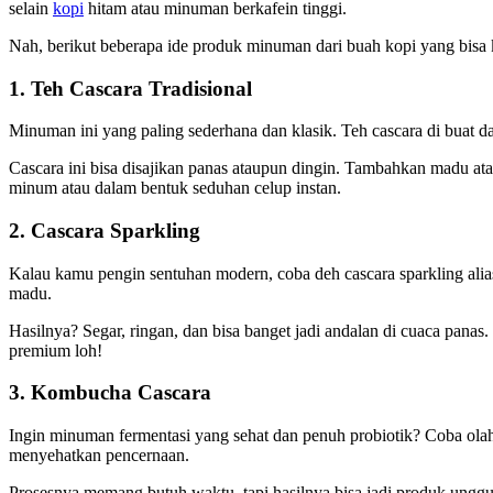
selain
kopi
hitam atau minuman berkafein tinggi.
Nah, berikut beberapa ide produk minuman dari buah kopi yang bisa k
1. Teh Cascara Tradisional
Minuman ini yang paling sederhana dan klasik. Teh cascara di buat da
Cascara ini bisa disajikan panas ataupun dingin. Tambahkan madu atau
minum atau dalam bentuk seduhan celup instan.
2. Cascara Sparkling
Kalau kamu pengin sentuhan modern, coba deh cascara sparkling alias
madu.
Hasilnya? Segar, ringan, dan bisa banget jadi andalan di cuaca panas
premium loh!
3. Kombucha Cascara
Ingin minuman fermentasi yang sehat dan penuh probiotik? Coba ol
menyehatkan pencernaan.
Prosesnya memang butuh waktu, tapi hasilnya bisa jadi produk unggula