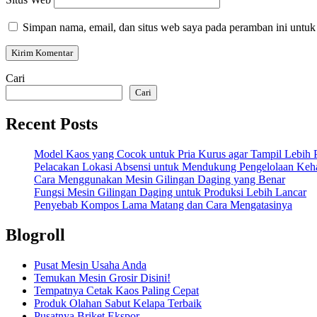
Simpan nama, email, dan situs web saya pada peramban ini untuk
Cari
Cari
Recent Posts
Model Kaos yang Cocok untuk Pria Kurus agar Tampil Lebih P
Pelacakan Lokasi Absensi untuk Mendukung Pengelolaan Keha
Cara Menggunakan Mesin Gilingan Daging yang Benar
Fungsi Mesin Gilingan Daging untuk Produksi Lebih Lancar
Penyebab Kompos Lama Matang dan Cara Mengatasinya
Blogroll
Pusat Mesin Usaha Anda
Temukan Mesin Grosir Disini!
Tempatnya Cetak Kaos Paling Cepat
Produk Olahan Sabut Kelapa Terbaik
Pusatnya Briket Ekspor