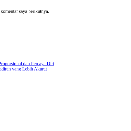
 komentar saya berikutnya.
roporsional dan Percaya Diri
diran yang Lebih Akurat