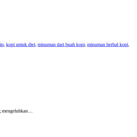
in
,
kopi untuk diet
,
minuman dari buah kopi
,
minuman herbal kopi
,
rang mengeluhkan…