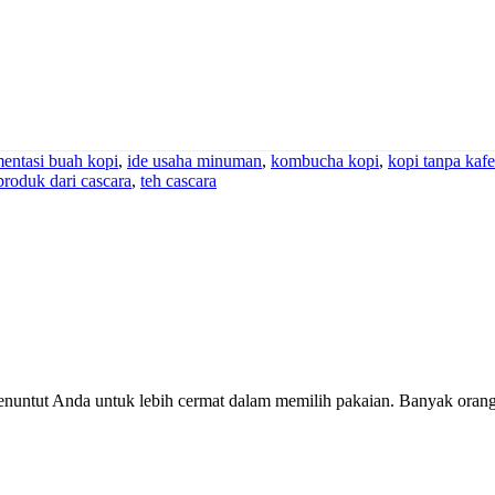
mentasi buah kopi
,
ide usaha minuman
,
kombucha kopi
,
kopi tanpa kafe
produk dari cascara
,
teh cascara
is menuntut Anda untuk lebih cermat dalam memilih pakaian. Banyak o