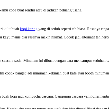
amu coba buat sendiri atau di jadikan peluang usaha.
ri kulit buah
kopi kering
yang di seduh seperti teh biasa. Rasanya ringa
 kayu manis biar rasanya makin nikmat. Cocok jadi alternatif teh herb
 cascara soda. Minuman ini dibuat dengan cara mencampur seduhan casc
. Ini cocok banget jadi minuman kekinian buat kafe atau booth minuman
ah buah kopi jadi kombucha cascara. Campuran cascara yang diferme
n. Kombucha cascara punya rasa unik dan bisa dimodifikasi dengan buah