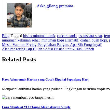
Arka gilang pratama
Blog
Tagged
bisnis minuman unik
,
cascara soda
,
es cascara susu
,
fer
minuman kekinian sehat
,
minuman kopi alternatif
,
olahan buah kopi
,
Navigasi
Mesin Vacuum Frying Pengolahan Pangan, Apa Sih Fungsinya?
Alat Pengering Biji Bijian Solusi Efisien untuk Hasil Panen
pos
Related Posts
Kaos Adem untuk Harian yang Cocok Dipakai Sepanjang Hari
Menjalani aktivitas harian yang padat di lingkungan beriklim trop
Cara Membuat VCO Tanpa Mesin dengan Simple