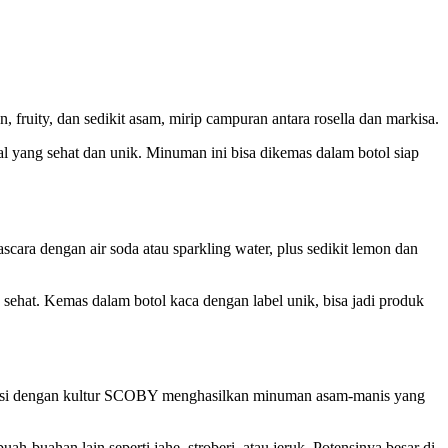
n, fruity, dan sedikit asam, mirip campuran antara rosella dan markisa.
al yang sehat dan unik. Minuman ini bisa dikemas dalam botol siap
ara dengan air soda atau sparkling water, plus sedikit lemon dan
 sehat. Kemas dalam botol kaca dengan label unik, bisa jadi produk
ntasi dengan kultur SCOBY menghasilkan minuman asam-manis yang
-buahan lain seperti jahe, stroberi, atau jeruk. Potensinya besar di