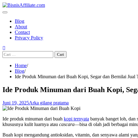
Skip
to
content
Blog
About
Contact
Privacy Policy
Cari
untuk:
Home
Blog
Ide Produk Minuman dari Buah Kopi, Segar dan Bernilai Jual 
Ide Produk Minuman dari Buah Kopi, Sega
Juni 19, 2025
Arka gilang pratama
Ide produk minuman dari buah
kopi ternyata
banyak banget loh, dan s
khususnya kulit luarnya atau
cascara
—bisa di olah jadi berbagai min
Buah kopi mengandung antioksidan, vitamin, dan senyawa alami yang 