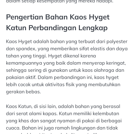
dalam setiap kesempatan yang mereka hadapi.
Pengertian Bahan Kaos Hyget
Katun Perbandingan Lengkap
Kaos Hyget adalah bahan yang terbuat dari polyester
dan spandex, yang memberikan sifat elastis dan daya
tahan yang tinggi. Hyget dikenal karena
kemampuannya yang baik dalam menyerap keringat,
sehingga sering di gunakan untuk kaos olahraga dan
pakaian aktif. Dalam perbandingan ini, kaos hyget
lebih cocok untuk aktivitas fisik yang membutuhkan
gerakan bebas.
Kaos Katun, di sisi lain, adalah bahan yang berasal
dari serat alami kapas. Katun memiliki kelembutan
yang khas dan sangat nyaman di pakai di berbagai
cuaca. Bahan ini juga ramah lingkungan dan tidak