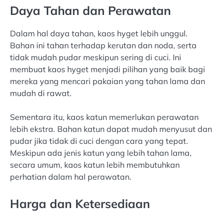
Daya Tahan dan Perawatan
Dalam hal daya tahan, kaos hyget lebih unggul.
Bahan ini tahan terhadap kerutan dan noda, serta
tidak mudah pudar meskipun sering di cuci. Ini
membuat kaos hyget menjadi pilihan yang baik bagi
mereka yang mencari pakaian yang tahan lama dan
mudah di rawat.
Sementara itu, kaos katun memerlukan perawatan
lebih ekstra. Bahan katun dapat mudah menyusut dan
pudar jika tidak di cuci dengan cara yang tepat.
Meskipun ada jenis katun yang lebih tahan lama,
secara umum, kaos katun lebih membutuhkan
perhatian dalam hal perawatan.
Harga dan Ketersediaan