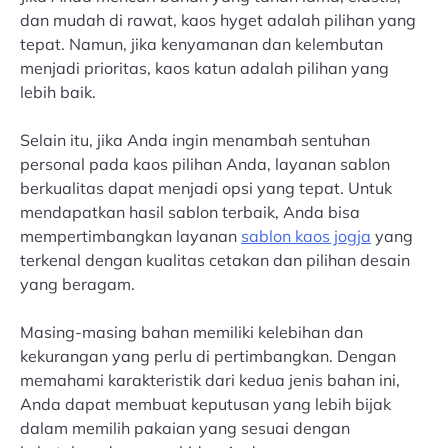
dan mudah di rawat, kaos hyget adalah pilihan yang
tepat. Namun, jika kenyamanan dan kelembutan
menjadi prioritas, kaos katun adalah pilihan yang
lebih baik.
Selain itu, jika Anda ingin menambah sentuhan
personal pada kaos pilihan Anda, layanan sablon
berkualitas dapat menjadi opsi yang tepat. Untuk
mendapatkan hasil sablon terbaik, Anda bisa
mempertimbangkan layanan
sablon kaos jogja
yang
terkenal dengan kualitas cetakan dan pilihan desain
yang beragam.
Masing-masing bahan memiliki kelebihan dan
kekurangan yang perlu di pertimbangkan. Dengan
memahami karakteristik dari kedua jenis bahan ini,
Anda dapat membuat keputusan yang lebih bijak
dalam memilih pakaian yang sesuai dengan