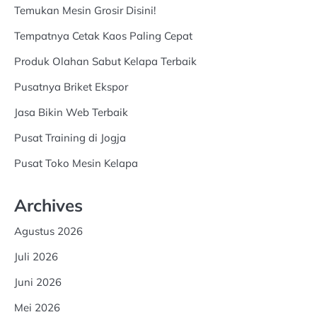
Temukan Mesin Grosir Disini!
Tempatnya Cetak Kaos Paling Cepat
Produk Olahan Sabut Kelapa Terbaik
Pusatnya Briket Ekspor
Jasa Bikin Web Terbaik
Pusat Training di Jogja
Pusat Toko Mesin Kelapa
Archives
Agustus 2026
Juli 2026
Juni 2026
Mei 2026