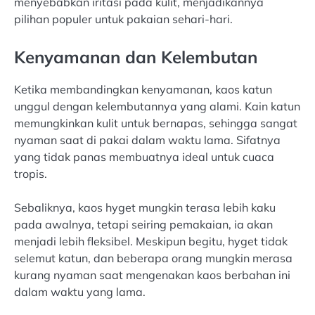
menyebabkan iritasi pada kulit, menjadikannya
pilihan populer untuk pakaian sehari-hari.
Kenyamanan dan Kelembutan
Ketika membandingkan kenyamanan, kaos katun
unggul dengan kelembutannya yang alami. Kain katun
memungkinkan kulit untuk bernapas, sehingga sangat
nyaman saat di pakai dalam waktu lama. Sifatnya
yang tidak panas membuatnya ideal untuk cuaca
tropis.
Sebaliknya, kaos hyget mungkin terasa lebih kaku
pada awalnya, tetapi seiring pemakaian, ia akan
menjadi lebih fleksibel. Meskipun begitu, hyget tidak
selemut katun, dan beberapa orang mungkin merasa
kurang nyaman saat mengenakan kaos berbahan ini
dalam waktu yang lama.