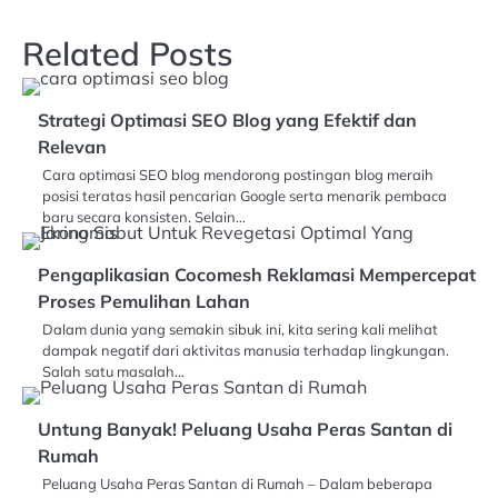
pos
Related Posts
Strategi Optimasi SEO Blog yang Efektif dan
Relevan
Cara optimasi SEO blog mendorong postingan blog meraih
posisi teratas hasil pencarian Google serta menarik pembaca
baru secara konsisten. Selain…
Pengaplikasian Cocomesh Reklamasi Mempercepat
Proses Pemulihan Lahan
Dalam dunia yang semakin sibuk ini, kita sering kali melihat
dampak negatif dari aktivitas manusia terhadap lingkungan.
Salah satu masalah…
Untung Banyak! Peluang Usaha Peras Santan di
Rumah
Peluang Usaha Peras Santan di Rumah – Dalam beberapa