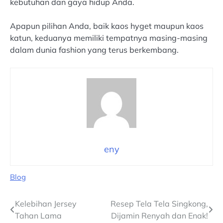
kebutuhan dan gaya hidup Anda.
Apapun pilihan Anda, baik kaos hyget maupun kaos
katun, keduanya memiliki tempatnya masing-masing
dalam dunia fashion yang terus berkembang.
eny
Blog
Navigasi
Kelebihan Jersey
Resep Tela Tela Singkong,
Tahan Lama
Dijamin Renyah dan Enak!