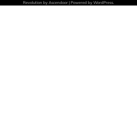
Revolution by
Ascendoor
| Powered by
WordPress
.