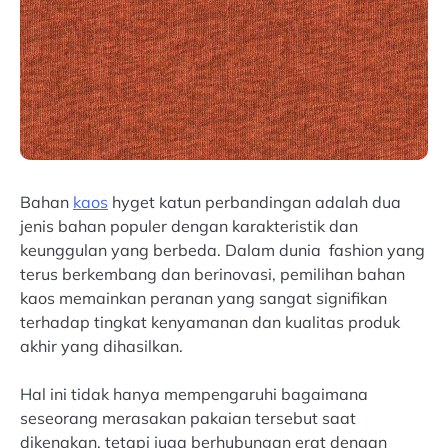
Bahan
kaos
hyget katun perbandingan adalah dua
jenis bahan populer dengan karakteristik dan
keunggulan yang berbeda. Dalam dunia fashion yang
terus berkembang dan berinovasi, pemilihan bahan
kaos memainkan peranan yang sangat signifikan
terhadap tingkat kenyamanan dan kualitas produk
akhir yang dihasilkan.
Hal ini tidak hanya mempengaruhi bagaimana
seseorang merasakan pakaian tersebut saat
dikenakan, tetapi juga berhubungan erat dengan