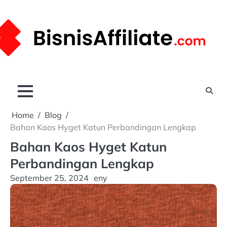
Skip
to
content
Home
Blog
Bahan Kaos Hyget Katun Perbandingan Lengkap
Bahan Kaos Hyget Katun
Perbandingan Lengkap
September 25, 2024
eny