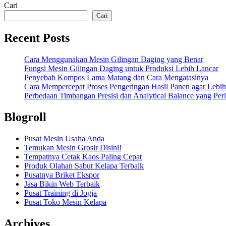
Cari
Cari
Recent Posts
Cara Menggunakan Mesin Gilingan Daging yang Benar
Fungsi Mesin Gilingan Daging untuk Produksi Lebih Lancar
Penyebab Kompos Lama Matang dan Cara Mengatasinya
Cara Mempercepat Proses Pengeringan Hasil Panen agar Lebih
Perbedaan Timbangan Presisi dan Analytical Balance yang Per
Blogroll
Pusat Mesin Usaha Anda
Temukan Mesin Grosir Disini!
Tempatnya Cetak Kaos Paling Cepat
Produk Olahan Sabut Kelapa Terbaik
Pusatnya Briket Ekspor
Jasa Bikin Web Terbaik
Pusat Training di Jogja
Pusat Toko Mesin Kelapa
Archives