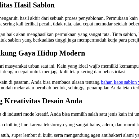
tas Hasil Sablon
ngaruhi hasil akhir dari sebuah proses penyablonan. Permukaan kain y
ering kali terlihat pecah, tidak rata, atau cepat memudar setelah bebe
n baik akan menghasilkan permukaan yang sangat rata. Tinta sablon, ba
tuk sablon yang berkualitas tinggi juga mempermudah kerja para peraj
dukung Gaya Hidup Modern
 masyarakat urban saat ini. Kain yang ideal wajib memiliki kemampuan
 dengan cepat untuk menjaga kulit tetap kering dan bebas iritasi.
 kain di pasaran, Anda bisa membaca ulasan tentang
bahan kaos sablon
k mudah melar atau berubah bentuk, sehingga penampilan Anda tetap terl
g Kreativitas Desain Anda
di industri mode kreatif. Anda bisa memilih salah satu jenis kain ini 
clothing line karena teksturnya yang sangat halus, adem, dan murni ter
tuh, super lembut di kulit, serta mengandung agen antibakteri alami