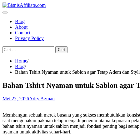
Skip
to
content
Blog
About
Contact
Privacy Policy
Cari
untuk:
Home
Blog
Bahan Tshirt Nyaman untuk Sablon agar Tetap Adem dan Styli
Bahan Tshirt Nyaman untuk Sablon agar T
Mei 27, 2026
Adry Azman
Membangun sebuah merek busana yang sukses membutuhkan konsistens
saat mengenakan pakaian tetap menjadi penentu utama kepuasan pelang
bahan tshirt nyaman untuk sablon menjadi fondasi penting bagi setiap
nyaman untuk aktivitas sehari-hari.