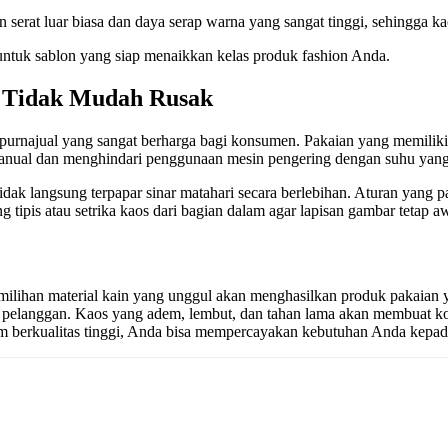
rat luar biasa dan daya serap warna yang sangat tinggi, sehingga kao
n untuk sablon yang siap menaikkan kelas produk fashion Anda.
 Tidak Mudah Rusak
urnajual yang sangat berharga bagi konsumen. Pakaian yang memiliki 
nual dan menghindari penggunaan mesin pengering dengan suhu yang t
idak langsung terpapar sinar matahari secara berlebihan. Aturan yang 
tipis atau setrika kaos dari bagian dalam agar lapisan gambar tetap aw
pemilihan material kain yang unggul akan menghasilkan produk pakaian
 pelanggan. Kaos yang adem, lembut, dan tahan lama akan membuat k
m berkualitas tinggi, Anda bisa mempercayakan kebutuhan Anda kepa