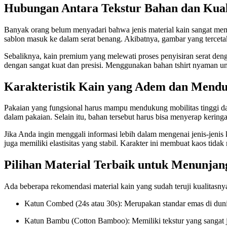
Hubungan Antara Tekstur Bahan dan Kuali
Banyak orang belum menyadari bahwa jenis material kain sangat meme
sablon masuk ke dalam serat benang. Akibatnya, gambar yang tercetak s
Sebaliknya, kain premium yang melewati proses penyisiran serat denga
dengan sangat kuat dan presisi. Menggunakan bahan tshirt nyaman un
Karakteristik Kain yang Adem dan Men
Pakaian yang fungsional harus mampu mendukung mobilitas tinggi dari
dalam pakaian. Selain itu, bahan tersebut harus bisa menyerap keringat
Jika Anda ingin menggali informasi lebih dalam mengenai jenis-jenis
juga memiliki elastisitas yang stabil. Karakter ini membuat kaos tida
Pilihan Material Terbaik untuk Menunjan
Ada beberapa rekomendasi material kain yang sudah teruji kualitasnya 
Katun Combed (24s atau 30s): Merupakan standar emas di dunia 
Katun Bambu (Cotton Bamboo): Memiliki tekstur yang sangat ja