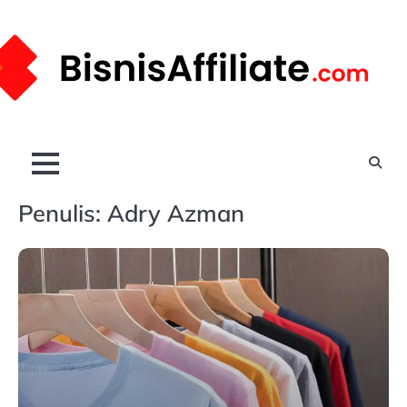
Skip
to
content
Penulis:
Adry Azman