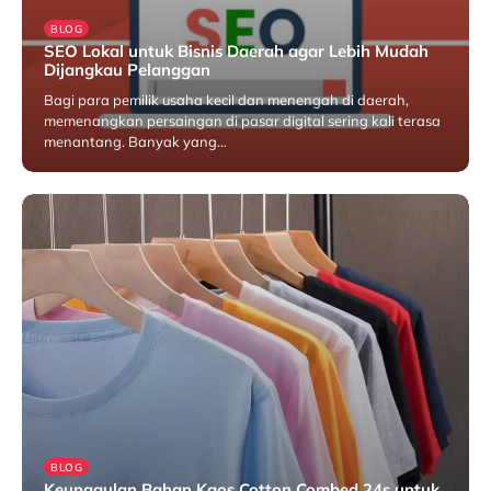
BLOG
SEO Lokal untuk Bisnis Daerah agar Lebih Mudah
Dijangkau Pelanggan
Bagi para pemilik usaha kecil dan menengah di daerah,
memenangkan persaingan di pasar digital sering kali terasa
menantang. Banyak yang…
Juni 12, 2026
BLOG
Keunggulan Bahan Kaos Cotton Combed 24s untuk