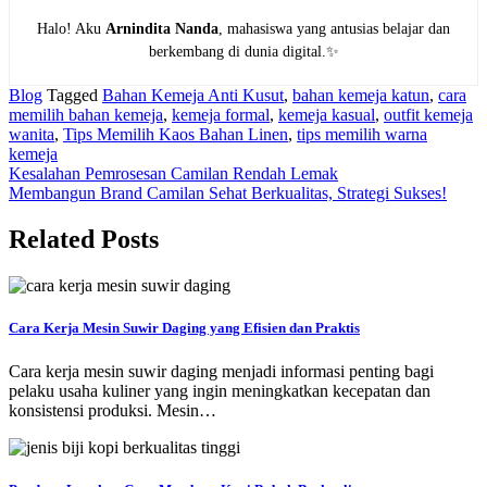
Halo! Aku
Arnindita Nanda
, mahasiswa yang antusias belajar dan
berkembang di dunia digital.✨
Blog
Tagged
Bahan Kemeja Anti Kusut
,
bahan kemeja katun
,
cara
memilih bahan kemeja
,
kemeja formal
,
kemeja kasual
,
outfit kemeja
wanita
,
Tips Memilih Kaos Bahan Linen
,
tips memilih warna
kemeja
Navigasi
Kesalahan Pemrosesan Camilan Rendah Lemak
Membangun Brand Camilan Sehat Berkualitas, Strategi Sukses!
pos
Related Posts
Cara Kerja Mesin Suwir Daging yang Efisien dan Praktis
Cara kerja mesin suwir daging menjadi informasi penting bagi
pelaku usaha kuliner yang ingin meningkatkan kecepatan dan
konsistensi produksi. Mesin…