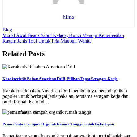
hilna
Blog
Navigasi
Modal Awal Bisnis Sabut Kelapa, Kunci Menuju Keberhasilan
Ragam Jenis Topi Untuk Pria Maupun Wanita
pos
Related Posts
Karakteristik Bahan American Drill, Pilihan Tepat Seragam Kerja
Karakteristik bahan American Drill membuatnya menjadi pilihan
populer untuk berbagai jenis pakaian, terutama seragam kerja dan
outfit formal. Kain ini…
Pemanfaatan Sampah Organik Rumah Tangga untuk Kehidupan
Pemanfaatan sampah organik rumah tangga kini menjadi salah satu