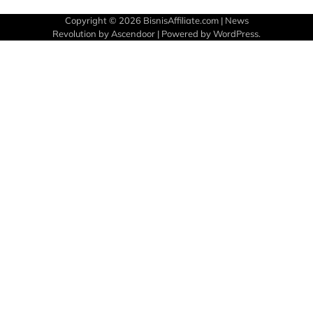
Copyright © 2026
BisnisAffiliate.com
| News
Revolution by
Ascendoor
| Powered by
WordPress
.