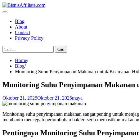
Skip
to
content
Blog
About
Contact
Privacy Policy
Cari
untuk:
Home
Blog
Monitoring Suhu Penyimpanan Makanan untuk Keamanan Hi
Monitoring Suhu Penyimpanan Makanan 
Oktober 21, 2025
Oktober 21, 2025
maya
Monitoring suhu penyimpanan makanan sangat penting untuk menjaga
membantu mencegah pertumbuhan bakteri serta memastikan makanan 
Pentingnya Monitoring Suhu Penyimpan