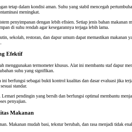
an tetap dalam kondisi aman. Suhu yang stabil mencegah pertumbuha
kontaminasi meningkat.
stem penyimpanan dengan lebih efisien. Setiap jenis bahan makanan 
impan di suhu rendah agar kesegarannya terjaga lebih lama.
n, sekolah, restoran, dan dapur umum dapat memastikan makanan yang 
.
g Efektif
 menggunakan termometer khusus. Alat ini membantu staf dapur mema
ubahan suhu yang signifikan.
 ini berfungsi sebagai bukti kontrol kualitas dan dasar evaluasi jika 
sesuai standar.
in. Lemari pendingin yang bersih dan berfungsi optimal membantu menja
ses penyajian.
litas Makanan
n. Makanan mudah basi, tekstur berubah, dan rasa menjadi tidak enak