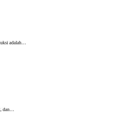
oduksi adalah…
at, dan…