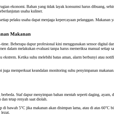
gian ekonomi. Bahan yang tidak layak konsumsi harus dibuang, sehin
eberlanjutan usaha kuliner.
tiap pelaku usaha dapat menjaga kepercayaan pelanggan. Makanan yang
panan Makanan
me. Beberapa dapur profesional kini menggunakan sensor digital dan 
en dalam melakukan evaluasi tanpa harus memeriksa manual setiap sa
u ekstrem. Ketika suhu melebihi batas aman, alarm berbunyi atau notifi
pi juga memperkuat keandalan monitoring suhu penyimpanan makanan. Ino
berbeda. Staf dapur menyimpan bahan mentah seperti daging, ayam, dan
dan tetap renyah saat diolah.
 di bawah 5°C jika makanan akan disimpan lama, atau di atas 60°C b
lezat.