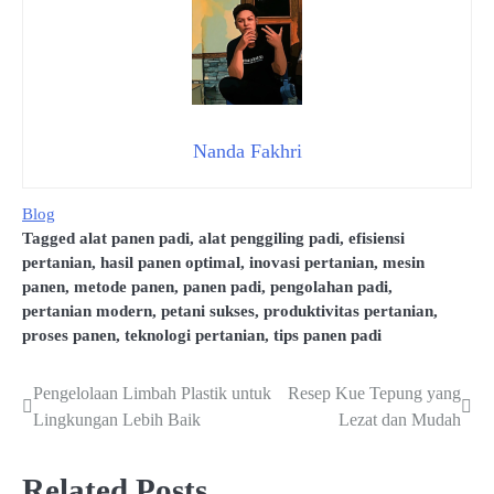
Nanda Fakhri
Blog
Tagged
alat panen padi
,
alat penggiling padi
,
efisiensi
pertanian
,
hasil panen optimal
,
inovasi pertanian
,
mesin
panen
,
metode panen
,
panen padi
,
pengolahan padi
,
pertanian modern
,
petani sukses
,
produktivitas pertanian
,
proses panen
,
teknologi pertanian
,
tips panen padi
Pengelolaan Limbah Plastik untuk
Resep Kue Tepung yang
Navigasi
Lingkungan Lebih Baik
Lezat dan Mudah
pos
Related Posts