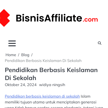
Skip
to
content
Home
Blog
Pendidikan Berbasis Keislaman Di Sekolah
Pendidikan Berbasis Keislaman
Di Sekolah
Oktober 24, 2024
widiya ningsih
Pendidikan berbasis keislaman di sekolah
Islam
memiliki tujuan utama untuk menciptakan generasi
yang tidak hanya cerdas secara akademis, tetapi juga