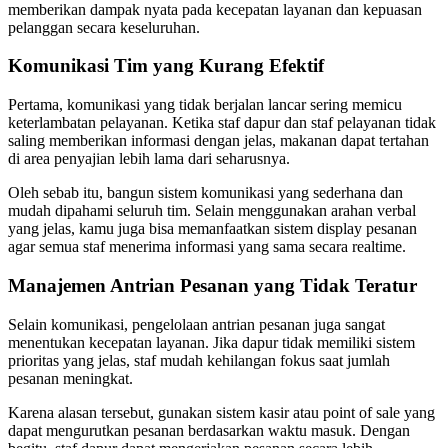
memberikan dampak nyata pada kecepatan layanan dan kepuasan
pelanggan secara keseluruhan.
Komunikasi Tim yang Kurang Efektif
Pertama, komunikasi yang tidak berjalan lancar sering memicu
keterlambatan pelayanan. Ketika staf dapur dan staf pelayanan tidak
saling memberikan informasi dengan jelas, makanan dapat tertahan
di area penyajian lebih lama dari seharusnya.
Oleh sebab itu, bangun sistem komunikasi yang sederhana dan
mudah dipahami seluruh tim. Selain menggunakan arahan verbal
yang jelas, kamu juga bisa memanfaatkan sistem display pesanan
agar semua staf menerima informasi yang sama secara realtime.
Manajemen Antrian Pesanan yang Tidak Teratur
Selain komunikasi, pengelolaan antrian pesanan juga sangat
menentukan kecepatan layanan. Jika dapur tidak memiliki sistem
prioritas yang jelas, staf mudah kehilangan fokus saat jumlah
pesanan meningkat.
Karena alasan tersebut, gunakan sistem kasir atau point of sale yang
dapat mengurutkan pesanan berdasarkan waktu masuk. Dengan