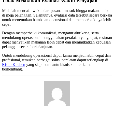
Tidak Melakukan Evaluasi Waktu Penyajian
Mulailah mencatat waktu dari pesanan masuk hingga makanan tiba
di meja pelanggan. Selanjutnya, evaluasi data tersebut secara berkala
untuk menemukan hambatan operasional dan memperbaikinya lebih
cepat.
Dengan memperbaiki komunikasi, mengatur alur kerja, serta
mendukung operasional menggunakan peralatan yang tepat, restoran
dapat menyajikan makanan lebih cepat dan meningkatkan kepuasan
pelanggan secara berkelanjutan.
Untuk mendukung operasional dapur kamu menjadi lebih cepat dan
profesional, temukan berbagai solusi peralatan dapur terlengkap di
Risup Kitchen
yang siap membantu bisnis kuliner kamu
berkembang.