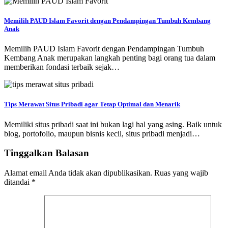
Memilih PAUD Islam Favorit dengan Pendampingan Tumbuh Kembang
Anak
Memilih PAUD Islam Favorit dengan Pendampingan Tumbuh
Kembang Anak merupakan langkah penting bagi orang tua dalam
memberikan fondasi terbaik sejak…
Tips Merawat Situs Pribadi agar Tetap Optimal dan Menarik
Memiliki situs pribadi saat ini bukan lagi hal yang asing. Baik untuk
blog, portofolio, maupun bisnis kecil, situs pribadi menjadi…
Tinggalkan Balasan
Alamat email Anda tidak akan dipublikasikan.
Ruas yang wajib
ditandai
*