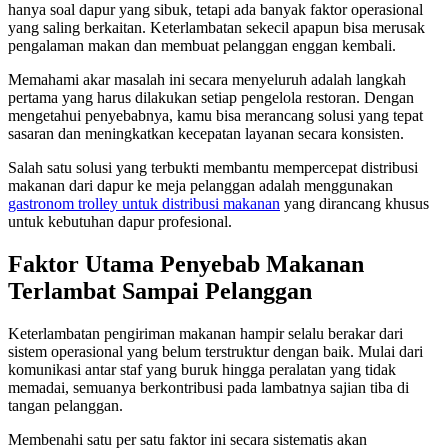
hanya soal dapur yang sibuk, tetapi ada banyak faktor operasional
yang saling berkaitan. Keterlambatan sekecil apapun bisa merusak
pengalaman makan dan membuat pelanggan enggan kembali.
Memahami akar masalah ini secara menyeluruh adalah langkah
pertama yang harus dilakukan setiap pengelola restoran. Dengan
mengetahui penyebabnya, kamu bisa merancang solusi yang tepat
sasaran dan meningkatkan kecepatan layanan secara konsisten.
Salah satu solusi yang terbukti membantu mempercepat distribusi
makanan dari dapur ke meja pelanggan adalah menggunakan
gastronom trolley untuk distribusi makanan
yang dirancang khusus
untuk kebutuhan dapur profesional.
Faktor Utama Penyebab Makanan
Terlambat Sampai Pelanggan
Keterlambatan pengiriman makanan hampir selalu berakar dari
sistem operasional yang belum terstruktur dengan baik. Mulai dari
komunikasi antar staf yang buruk hingga peralatan yang tidak
memadai, semuanya berkontribusi pada lambatnya sajian tiba di
tangan pelanggan.
Membenahi satu per satu faktor ini secara sistematis akan