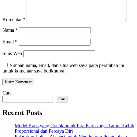
Komentar
*
Nama
*
Email
*
Situs Web
Simpan nama, email, dan situs web saya pada peramban ini
untuk komentar saya berikutnya.
Cari
Cari
Recent Posts
Model Kaos yang Cocok untuk Pria Kurus agar Tampil Lebih
Proporsional dan Percaya Diri
Pelacakan Lokasi Absensi untuk Mendukung Pengelolaan