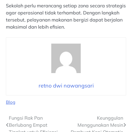
Sekolah perlu merancang setiap zona secara strategis
agar operasional tidak terhambat. Dengan langkah
tersebut, pelayanan makanan bergizi dapat berjalan
maksimal dan lebih efisien.
retno dwi nawangsari
Blog
Navigasi
Fungsi Rak Pan
Keunggulan
Berlubang Empat
Menggunakan Mesin
pos
Tingkat untuk Efisiensi
Pembuat Kopi Otomatis