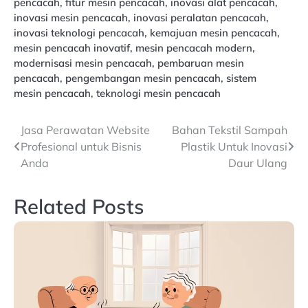
pencacah
,
fitur mesin pencacah
,
inovasi alat pencacah
,
inovasi mesin pencacah
,
inovasi peralatan pencacah
,
inovasi teknologi pencacah
,
kemajuan mesin pencacah
,
mesin pencacah inovatif
,
mesin pencacah modern
,
modernisasi mesin pencacah
,
pembaruan mesin
pencacah
,
pengembangan mesin pencacah
,
sistem
mesin pencacah
,
teknologi mesin pencacah
Navigasi
Jasa Perawatan Website
Bahan Tekstil Sampah
Profesional untuk Bisnis
Plastik Untuk Inovasi
pos
Anda
Daur Ulang
Related Posts