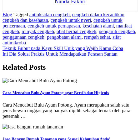
Nanda Fakhri
Blog
Tagged
antioksidan cengkeh
,
cengkeh dalam kecantikan
,
cengkeh dan kesehatan
,
cengkeh untuk nyeri
,
cengkeh untuk
pencernaan
,
cengkeh untuk pernapasan
,
kesehatan alami
,
manfaat
cengkeh
,
minyak cengkeh
,
obat herbal cengkeh
,
pengaruh cengkeh
,
penggunaan cengkeh
,
pengobatan alami
,
rempah sehat
,
sifat
antimikroba
Navigasi
Teknik Bubut pada Kayu Skill Unik yang Wajib Kamu Coba
Ini Dia Solusi Praktis Untuk Mendapatkan Perasan Santan
pos
Related Posts
Cara Mencabut Bulu Ayam Potong agar Bersih dan Higienis
Cara Mencabut Bulu Ayam Potong. Ayam merupakan salah satu
jenis hewan unggas yang banyak dipilih sebagai ternak oleh para
peternak.…
Jasa Bangun Rumah Tanaman yang Sesuai Kebutuhan Anda!