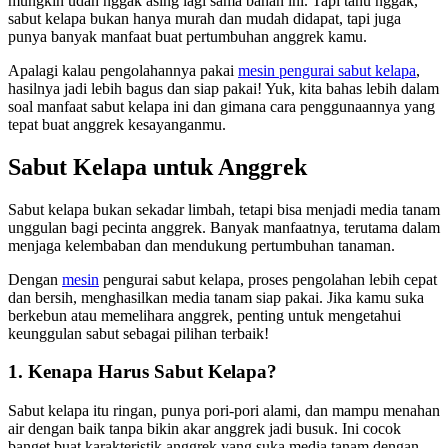
mungkin udah nggak asing lagi sama bahan ini. Tapi tahu nggak,
sabut kelapa bukan hanya murah dan mudah didapat, tapi juga
punya banyak manfaat buat pertumbuhan anggrek kamu.
Apalagi kalau pengolahannya pakai
mesin pengurai sabut kelapa
,
hasilnya jadi lebih bagus dan siap pakai! Yuk, kita bahas lebih dalam
soal manfaat sabut kelapa ini dan gimana cara penggunaannya yang
tepat buat anggrek kesayanganmu.
Sabut Kelapa untuk Anggrek
Sabut kelapa bukan sekadar limbah, tetapi bisa menjadi media tanam
unggulan bagi pecinta anggrek. Banyak manfaatnya, terutama dalam
menjaga kelembaban dan mendukung pertumbuhan tanaman.
Dengan
mesin
pengurai sabut kelapa, proses pengolahan lebih cepat
dan bersih, menghasilkan media tanam siap pakai. Jika kamu suka
berkebun atau memelihara anggrek, penting untuk mengetahui
keunggulan sabut sebagai pilihan terbaik!
1. Kenapa Harus Sabut Kelapa?
Sabut kelapa itu ringan, punya pori-pori alami, dan mampu menahan
air dengan baik tanpa bikin akar anggrek jadi busuk. Ini cocok
banget buat karakteristik anggrek yang suka media tanam dengan