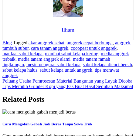
Ilham
Blog
Tagged
akar anggrek sehat
,
anggrek cepat berbunga
,
anggrek
tumbuh subur
,
cara tanam anggrek
,
cocopeat untuk anggrek
,
manfaat sabut kelapa
,
manfaat sabut kelapa kering
,
media anggrek
terbaik
,
media tanam anggrek alami
,
media tanam ramah
lingkungan
,
mesin pengurai sabut kelapa
,
sabut kelapa dicuci bersih
,
sabut kelapa halus
,
sabut kelapa untuk anggrek
,
tips merawat
anggrek
Navigasi
Peluang Usaha Pemrosesan Material Bangunan yang Layak Dicoba
Tips Memilih Grinder Kopi yang Pas Buat Hasil Seduhan Maksimal
pos
Related Posts
Cara Mengolah Gabah Jadi Beras Tanpa Sewa Truk
Cara mengolah gabah jadi beras tanpa sewa truk menjadi solusi bagi